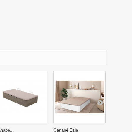
napé...
Canapé Esla
Canapé Si