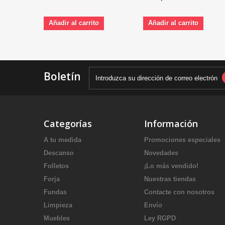
Añadir al carrito
Añadir al carrito
Boletín
Categorías
Información
A tu medida
Promociones especiales
Descanso
Novedades
Folletos
¡Lo más vendido!
Forja
Nuestras tiendas
Fundas
Contacte con nosotros
Limpieza
Envío
Muebles
Ley RGPD