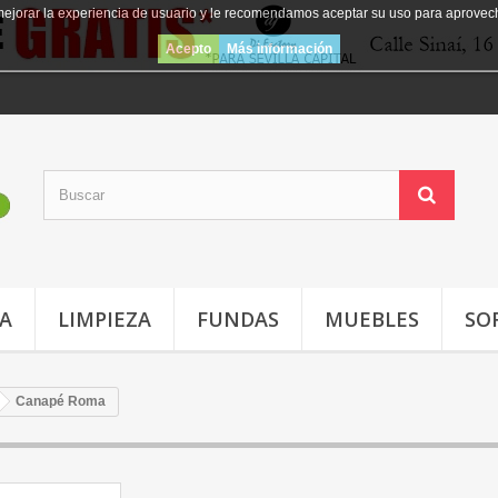
mejorar la experiencia de usuario y le recomendamos aceptar su uso para aprovec
Acepto
Más información
JA
LIMPIEZA
FUNDAS
MUEBLES
SO
Canapé Roma