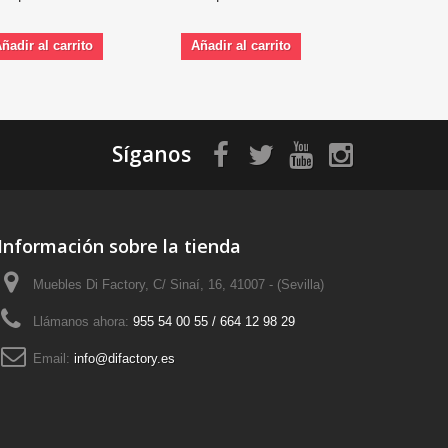
ñadir al carrito
Añadir al carrito
Añadir al 
Síganos
Información sobre la tienda
Muebles Di Factory, C/ Sinaí, 16, 41007 - (Sevilla)
Llámanos ahora:
955 54 00 55 / 664 12 98 29
Email:
info@difactory.es