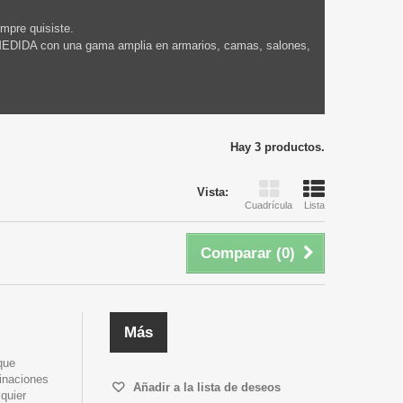
mpre quisiste.
U MEDIDA con una gama amplia en armarios, camas, salones,
Hay 3 productos.
Vista:
Cuadrícula
Lista
Comparar (
0
)
Más
que
binaciones
Añadir a la lista de deseos
quier