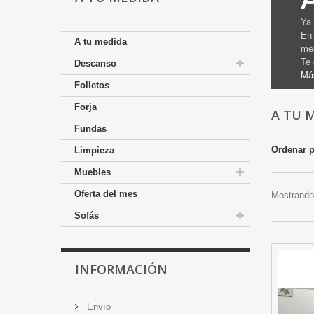
Ya 
En 
A tu medida
mes
Te 
Descanso
Má
Folletos
Forja
A TU 
Fundas
Ordenar 
Limpieza
Muebles
Oferta del mes
Mostrando 
Sofás
INFORMACIÓN
Envío