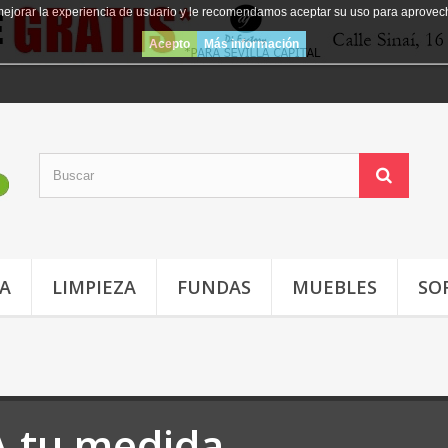
mejorar la experiencia de usuario y le recomendamos aceptar su uso para aprovec
Acepto
Más información
JA
LIMPIEZA
FUNDAS
MUEBLES
SO
A tu medida