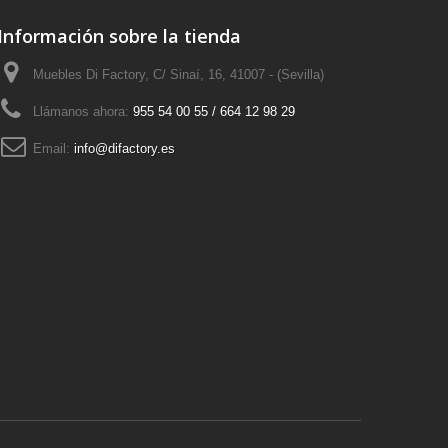
Información sobre la tienda
Muebles Di Factory, C/ Sinaí, 16, 41007 - (Sevilla)
Llámanos ahora:
955 54 00 55 / 664 12 98 29
Email:
info@difactory.es