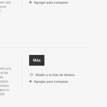
ador que
Agregar para comparar
uevos
 !
Más
nio a la
ar las
Añadir a la lista de deseos
as,
spacio,
Agregar para comparar
incluso
liza tu
IÓN