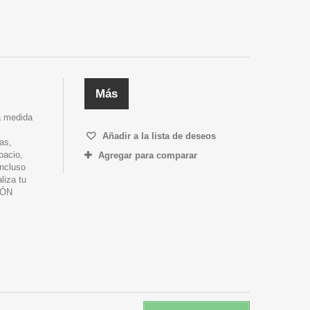
Más
la medida
Añadir a la lista de deseos
as,
pacio,
Agregar para comparar
incluso
liza tu
IÓN