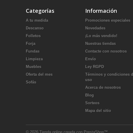
Categorías
Información
A tu medida
Promociones especiales
Descanso
Novedades
Folletos
¡Lo más vendido!
Forja
Nuestras tiendas
Fundas
Contacte con nosotros
Limpieza
Envío
Muebles
Ley RGPD
Oferta del mes
Términos y condiciones 
uso
Sofás
Acerca de nosotros
Blog
Sorteos
Mapa del sitio
© 2026
Tienda online creada con PrestaShop™