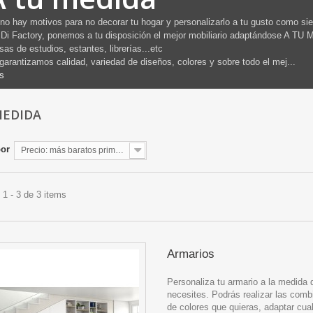
no hay motivos para no decorar tu hogar y personalizarlo a tu gusto como sie
Di Factory, ponemos a tu disposición el mejor mobiliario adaptándose A T
as de estudios, estantes, librerías...etc
garantizamos calidad, variedad de diseños, colores y sobre todo el mej...
s
MEDIDA
por
Precio: más baratos primero
1 - 3 de 3 items
Armarios
Personaliza tu armario a la medida 
necesites. Podrás realizar las com
de colores que quieras, adaptar cual