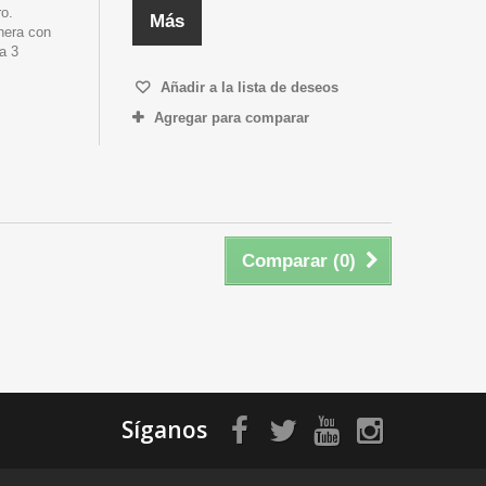
ro.
Más
nera con
a 3
Añadir a la lista de deseos
Agregar para comparar
Comparar (
0
)
Síganos