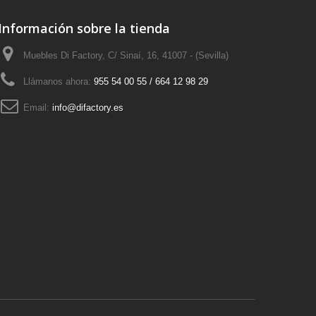
Información sobre la tienda
Muebles Di Factory, C/ Sinaí, 16, 41007 - (Sevilla)
Llámanos ahora:
955 54 00 55 / 664 12 98 29
Email:
info@difactory.es