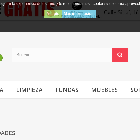
mejorar la experiencia de usuario y le recomendamos aceptar su uso para aprovec
Acepto
Más información
JA
LIMPIEZA
FUNDAS
MUEBLES
SO
DADES