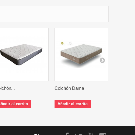
lchón...
Colchón Dama
Colchón...
ñadir al carrito
Añadir al carrito
Añadir al 