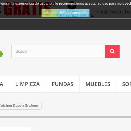
mejorar la experiencia de usuario y le recomendamos aceptar su uso para aprovec
Acepto
Más información
JA
LIMPIEZA
FUNDAS
MUEBLES
SO
Colchon Dupen Grafeno