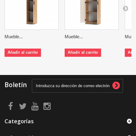
Mueble...
Mueble...
Muebl
Añadir al carrito
Añadir al carrito
Añad
Boletín
Categorías