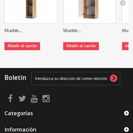
Mueble...
Mueble...
Muebl
Añadir al carrito
Añadir al carrito
Añad
Boletín
Categorías
Información