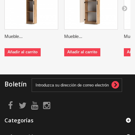
Mueble...
Mueble...
Muebl
Añadir al carrito
Añadir al carrito
Añad
Boletín
Categorías