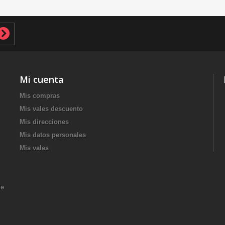
Mi cuenta
Mis compras
Mis vales descuento
Mis direcciones
Mis datos personales
Mis vales
de