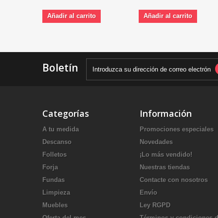
Añadir al carrito
Añadir al carrito
Boletín
Categorías
Información
A tu medida
Promociones especiales
Descanso
Novedades
Folletos
¡Lo más vendido!
Forja
Nuestras tiendas
Fundas
Contacte con nosotros
Limpieza
Envío
Muebles
Ley RGPD
Oferta del mes
Términos y condiciones 