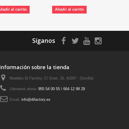
ñadir al carrito
Añadir al carrito
Añadir al 
Síganos
Información sobre la tienda
Muebles Di Factory, C/ Sinaí, 16, 41007 - (Sevilla)
Llámanos ahora:
955 54 00 55 / 664 12 98 29
Email:
info@difactory.es