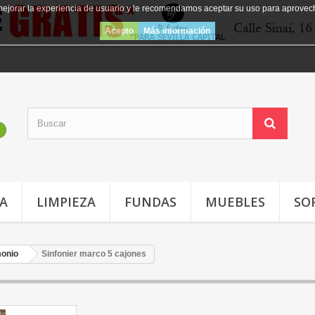
mejorar la experiencia de usuario y le recomendamos aceptar su uso para aprovec
Acepto
Más información
JA
LIMPIEZA
FUNDAS
MUEBLES
SO
monio
Sinfonier marco 5 cajones