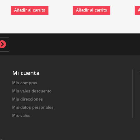
Añadir al carrito
Añadir al carrito
A
Mi cuenta
Mis compras
Mis vales descuento
Mis direcciones
Mis datos personales
Mis vales
de