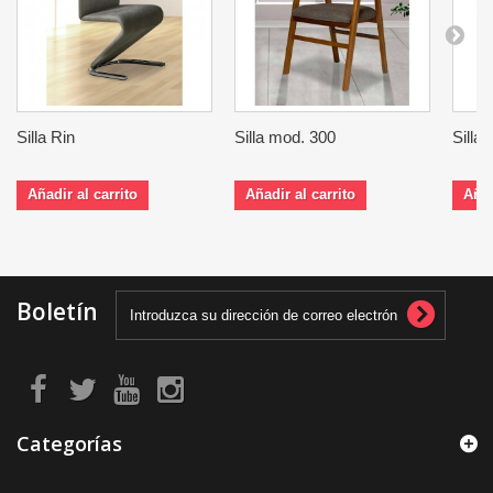
Silla Rin
Silla mod. 300
Silla
Añadir al carrito
Añadir al carrito
Añad
Boletín
Categorías