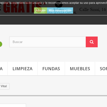
mejorar la experiencia de usuario y le recomendamos aceptar su uso para aprovec
Acepto
Más información
JA
LIMPIEZA
FUNDAS
MUEBLES
SO
Vital