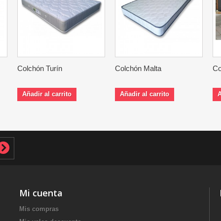
Colchón Turín
Colchón Malta
Co
Añadir al carrito
Añadir al carrito
A
Mi cuenta
Mis compras