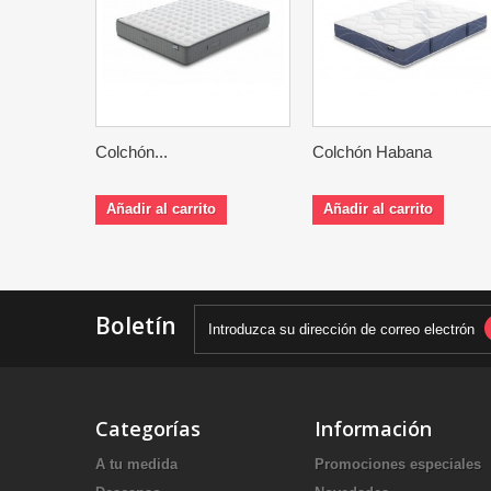
Colchón...
Colchón Habana
Añadir al carrito
Añadir al carrito
Boletín
Categorías
Información
A tu medida
Promociones especiales