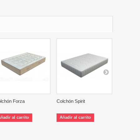
lchón Forza
Colchón Spirit
Colchó...
ñadir al carrito
Añadir al carrito
Añadir al 