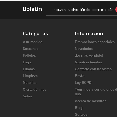
Boletín
Categorías
Información
A tu medida
Promociones especiales
Descanso
Novedades
Folletos
¡Lo más vendido!
Forja
Nuestras tiendas
Fundas
Contacte con nosotros
Limpieza
Envío
Muebles
Ley RGPD
Oferta del mes
Términos y condiciones 
uso
Sofás
Acerca de nosotros
Blog
Sorteos