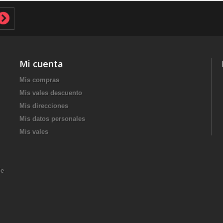
Mi cuenta
Mis compras
Mis vales descuento
Mis direcciones
Mis datos personales
Mis vales
de