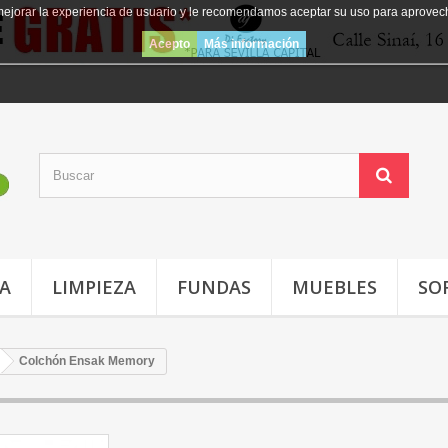
mejorar la experiencia de usuario y le recomendamos aceptar su uso para aprovec
Acepto
Más información
JA
LIMPIEZA
FUNDAS
MUEBLES
SO
Colchón Ensak Memory