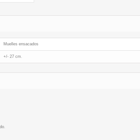
Muelles ensacados
+/- 27 cm.
do.