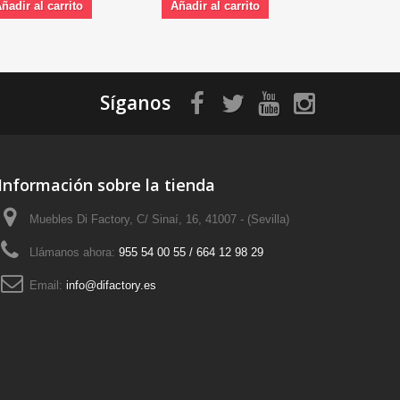
ñadir al carrito
Añadir al carrito
Añadir al 
Síganos
Información sobre la tienda
Muebles Di Factory, C/ Sinaí, 16, 41007 - (Sevilla)
Llámanos ahora:
955 54 00 55 / 664 12 98 29
Email:
info@difactory.es