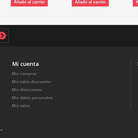
Añadir al carrito
Añadir al carrito
A
Mi cuenta
Mis compras
Mis vales descuento
Mis direcciones
Mis datos personales
Mis vales
de