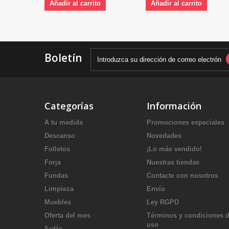
Añadir al carrito
Añadir al carrito
Boletín
Categorías
Información
A tu medida
Promociones especiales
Descanso
Novedades
Folletos
¡Lo más vendido!
Forja
Nuestras tiendas
Fundas
Contacte con nosotros
Limpieza
Envío
Muebles
Ley RGPD
Oferta del mes
Términos y condiciones 
uso
Sofás