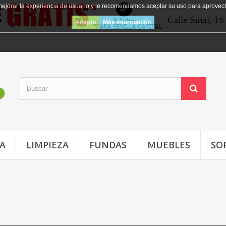
mejorar la experiencia de usuario y le recomendamos aceptar su uso para aprovec
Acepto
Más información
JA
LIMPIEZA
FUNDAS
MUEBLES
SO