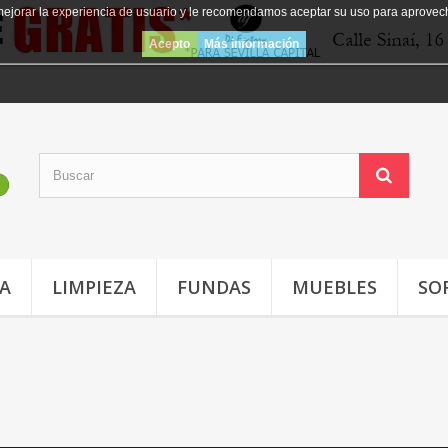
mejorar la experiencia de usuario y le recomendamos aceptar su uso para aprovec
Acepto
Más información
JA
LIMPIEZA
FUNDAS
MUEBLES
SO