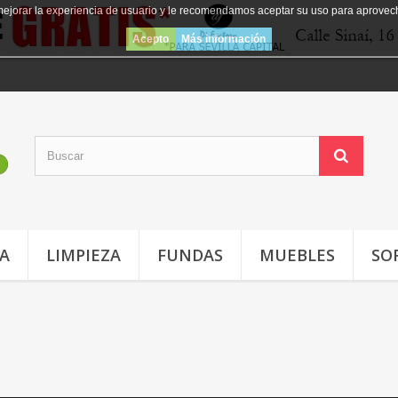
mejorar la experiencia de usuario y le recomendamos aceptar su uso para aprovec
Acepto
Más información
JA
LIMPIEZA
FUNDAS
MUEBLES
SO