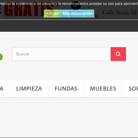
mejorar la experiencia de usuario y le recomendamos aceptar su uso para aprovec
Acepto
Más información
JA
LIMPIEZA
FUNDAS
MUEBLES
SO