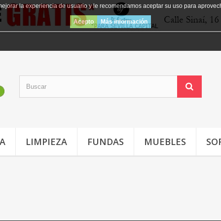
mejorar la experiencia de usuario y le recomendamos aceptar su uso para aprovec
Acepto
Más información
JA
LIMPIEZA
FUNDAS
MUEBLES
SO