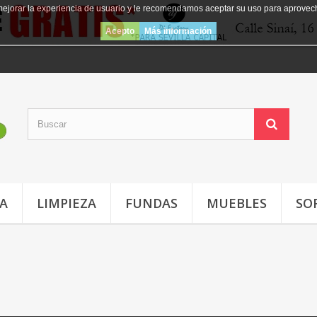
mejorar la experiencia de usuario y le recomendamos aceptar su uso para aprovec
Acepto
Más información
JA
LIMPIEZA
FUNDAS
MUEBLES
SO