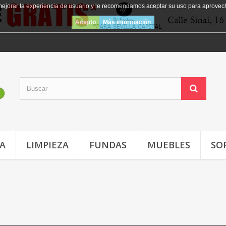
mejorar la experiencia de usuario y le recomendamos aceptar su uso para aprovec
Acepto
Más información
JA
LIMPIEZA
FUNDAS
MUEBLES
SO