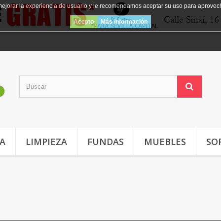
mejorar la experiencia de usuario y le recomendamos aceptar su uso para aprovec
Acepto
Más información
JA
LIMPIEZA
FUNDAS
MUEBLES
SO